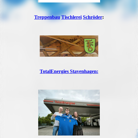
Treppenbau
Tischlerei
Schröder
:
TotalEnergies Stavenhagen: